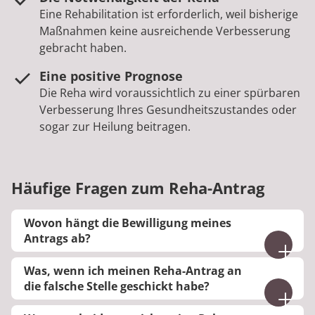
Eine Rehabilitation ist erforderlich, weil bisherige
Maßnahmen keine ausreichende Verbesserung
gebracht haben.
Eine positive Prognose
Die Reha wird voraussichtlich zu einer spürbaren
Verbesserung Ihres Gesundheitszustandes oder
sogar zur Heilung beitragen.
Häufige Fragen zum Reha-Antrag
Wovon hängt die Bewilligung meines
Antrags ab?
Grundsätzlich haben Sie Anspruch auf eine
Was, wenn ich meinen Reha-Antrag an
Rehabilitation, wenn diese medizinisch notwendig
die falsche Stelle geschickt habe?
ist. Damit Ihr Antrag bewilligt wird, sollte also in
Wenn der Versicherungsträger, an welchen Sie
den Unterlagen betont werden, dass ein Reha-