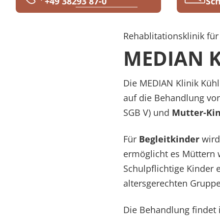
+49 38293 87-0
Sch
Rheumatologie
Karriere
Rehablitationsklinik fü
MEDIAN K
Die MEDIAN Klinik Kühlu
auf die Behandlung von
SGB V) und
Mutter-Ki
Für
Begleitkinder
wird
ermöglicht es Müttern 
Schulpflichtige Kinder
altersgerechten Gruppe
Die Behandlung findet 