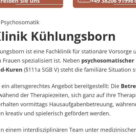
reiben Sie uns
+49 38206 91998
r Psychosomatik
linik Kühlungsborn
ngsborn ist eine Fachklinik für stationäre Vorsorge u
 Frauen spezialisiert ist. Neben
psychosomatischer 
nd-Kuren
(§111a SGB V) steht die familiäre Situation s
 ein altersgerechtes Angebot bereitgestellt: Die
Betre
wähend der Therapiezeiten, sich ganz auf ihre Therap
 erhalten vormittags Hausaufgabenbetreuung, während
n kreativ und spielerisch gefördert werden.
in einem interdisziplinären Team unter medizinischer