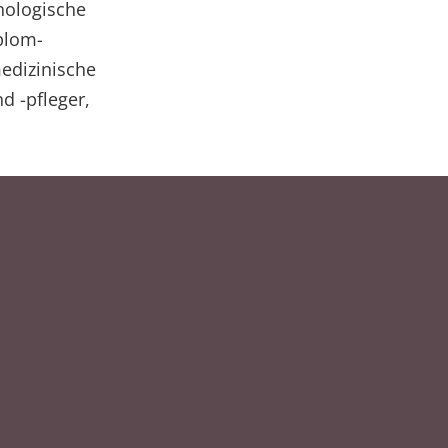
hologische
plom-
edizinische
d -pfleger,