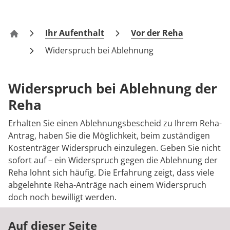
FAQs
Prävention
Energiepolitik
Kosten & Kostenträger
Kinder-und Jugendreha
Kosten & Kostenträger
Kooperationen
Qualität & Expertise
Kontakt
Nachsorge
Publikationsdatenbank
Zuzahlung & Befreiung
Gastroenterologie
Zuzahlung & Befreiung
Ihr Aufenthalt
Vor der Reha
Klinik Kühlungsborn
Widerspruch bei Ablehnung
Checkliste zum Start
Stoffwechselerkrankungen
Reha FAQ
Ihr Weg zu MEDIAN
Geriatrie
Reha Checkliste
Widerspruch bei Ablehnung der
Zuweiser
Reha
Gynäkologie
Erhalten Sie einen Ablehnungsbescheid zu Ihrem Reha-
HTS & Cochlea
Antrag, haben Sie die Möglichkeit, beim zuständigen
Kostenträger Widerspruch einzulegen. Geben Sie nicht
Über MEDIAN
Long Covid
sofort auf – ein Widerspruch gegen die Ablehnung der
Reha lohnt sich häufig. Die Erfahrung zeigt, dass viele
Presse
Onkologie
abgelehnte Reha-Anträge nach einem Widerspruch
doch noch bewilligt werden.
Pneumologie
Blog
Auf dieser Seite