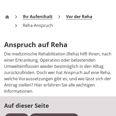
FAQs
Prävention
Energiepolitik
Kosten & Kostenträger
Kinder-und Jugendreha
Kosten & Kostenträger
Kooperationen
Qualität & Expertise
Kontakt
Nachsorge
Publikationsdatenbank
Zuzahlung & Befreiung
Gastroenterologie
Zuzahlung & Befreiung
Ihr Aufenthalt
Vor der Reha
Klinik Kühlungsborn
Reha-Anspruch
Checkliste zum Start
Stoffwechselerkrankungen
Reha FAQ
Ihr Weg zu MEDIAN
Geriatrie
Reha Checkliste
Anspruch auf Reha
Zuweiser
Gynäkologie
Die medizinische Rehabilitation (Reha) hilft Ihnen, nach
einer Erkrankung, Operation oder belastenden
HTS & Cochlea
Umwelteinflüssen wieder bestmöglich in den Alltag
zurückzufinden. Doch wer hat Anspruch auf eine Reha,
Über MEDIAN
Long Covid
welche Voraussetzungen gibt es, und wie lässt sich der
Antrag stellen? Hier erfahren Sie alle wichtigen
Presse
Onkologie
Informationen.
Pneumologie
Auf dieser Seite
Blog