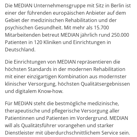
Blog
Prävention
Energiepolitik
Kosten & Kostenträger
Kinder-und Jugendreha
Kosten & Kostenträger
Kooperationen
Die MEDIAN Unternehmensgruppe mit Sitz in Berlin ist
einer der führenden europäischen Anbieter auf dem
Qualität & Expertise
Veranstaltungen
Nachsorge
Publikationsdatenbank
Zuzahlung & Befreiung
Gastroenterologie
Zuzahlung & Befreiung
Gebiet der medizinischen Rehabilitation und der
psychischen Gesundheit. Mit mehr als 15.700
Downloads
Checkliste zum Start
Stoffwechselerkrankungen
Reha FAQ
Mitarbeitenden betreut MEDIAN jährlich rund 250.000
Ihr Weg zu MEDIAN
Patienten in 120 Kliniken und Einrichtungen in
Anreise
Geriatrie
Reha Checkliste
Deutschland.
Zuweiser
Die Einrichtungen von MEDIAN repräsentieren die
FAQs
Gynäkologie
höchsten Standards in der modernen Rehabilitation
mit einer einzigartigen Kombination aus modernster
Kontakt
HTS & Cochlea
klinischer Versorgung, höchsten Qualitätsergebnissen
Über MEDIAN
und digitalem Know-how.
Long Covid
Für MEDIAN steht die bestmögliche medizinische,
Presse
Onkologie
therapeutische und pflegerische Versorgung aller
Patientinnen und Patienten im Vordergrund. MEDIAN
Pneumologie
will als Qualitätsführer vorangehen und starker
Blog
Dienstleister mit überdurchschnittlichem Service sein.