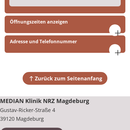
Öffnungszeiten anzeigen
Mo. bis Do., 07:30 bis 16:30 Uhr
Adresse und Telefonnummer
Fr., 07:30 bis 14:30 Uhr
MEDIAN Klinik NRZ Magdeburg
Gustav-Ricker-Straße 4
39120 Magdeburg
Zurück zum Seitenanfang
+49 391 6100
MEDIAN Klinik NRZ Magdeburg
Gustav-Ricker-Straße 4
39120 Magdeburg