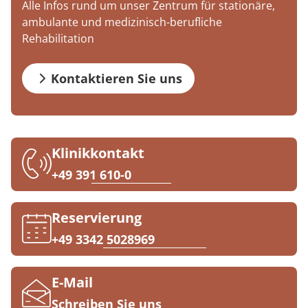
Alle Infos rund um unser Zentrum für stationäre,
Blog
Prävention
Energiepolitik
Kosten & Kostenträger
Kinder-und Jugendreha
Kosten & Kostenträger
Kooperationen
ambulante und medizinisch-berufliche
Qualität & Expertise
Rehabilitation
Veranstaltungen
Nachsorge
Publikationsdatenbank
Zuzahlung & Befreiung
Gastroenterologie
Zuzahlung & Befreiung
Downloads
Checkliste zum Start
Stoffwechselerkrankungen
Reha FAQ
Kontaktieren Sie uns
Ihr Weg zu MEDIAN
Anreise
Geriatrie
Reha Checkliste
Zuweiser
FAQs
Gynäkologie
Klinikkontakt
+49 391 610-0
Kontakt
HTS & Cochlea
Über MEDIAN
Long Covid
Reservierung
+49 3342 5028969
Presse
Onkologie
Pneumologie
E-Mail
Blog
Schreiben Sie uns