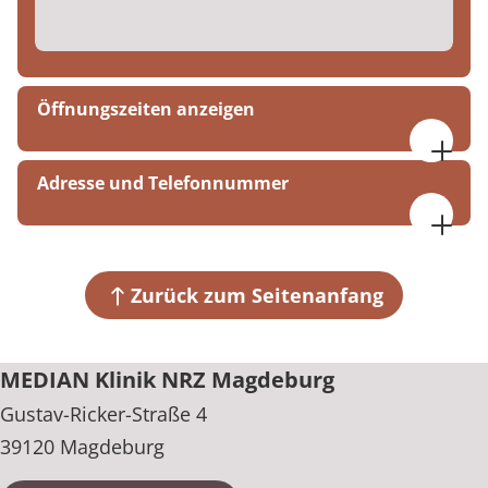
Öffnungszeiten anzeigen
Mo. bis Do., 07:30 bis 16:30 Uhr
Adresse und Telefonnummer
Fr., 07:30 bis 14:30 Uhr
MEDIAN Klinik NRZ Magdeburg
Gustav-Ricker-Straße 4
39120 Magdeburg
Zurück zum Seitenanfang
+49 391 6100
MEDIAN Klinik NRZ Magdeburg
Gustav-Ricker-Straße 4
39120 Magdeburg