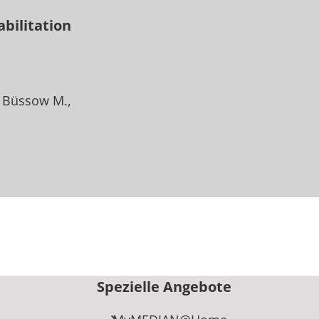
bilitation
Büssow M.
Spezielle Angebote