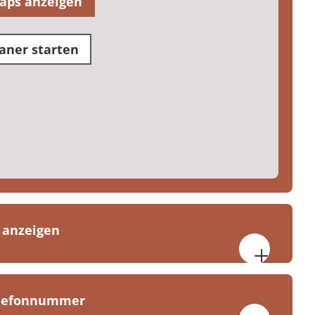
aps anzeigen
aner starten
 anzeigen
 Uhr
elefonnummer