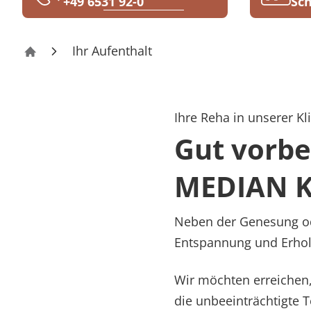
+49 6531 92-0
Sch
Rheumatologie
Blog
Ihr Aufenthalt
Reha-Zentrum Bernkastel-Kues Klinik Bernk
Karriere
Ihre Reha in unserer Kli
Gut vorbe
MEDIAN Kl
Neben der Genesung ode
Entspannung und Erho
Wir möchten erreichen, 
die unbeeinträchtigte 