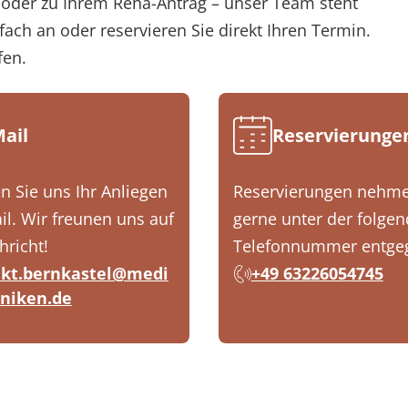
oder zu Ihrem Reha-Antrag – unser Team steht
fach an oder reservieren Sie direkt Ihren Termin.
fen.
Mail
Reservierunge
n Sie uns Ihr Anliegen
Reservierungen nehme
il. Wir freunen uns auf
gerne unter der folge
hricht!
Telefonnummer entge
kt.bernkastel@medi
+49 63226054745
iniken.de