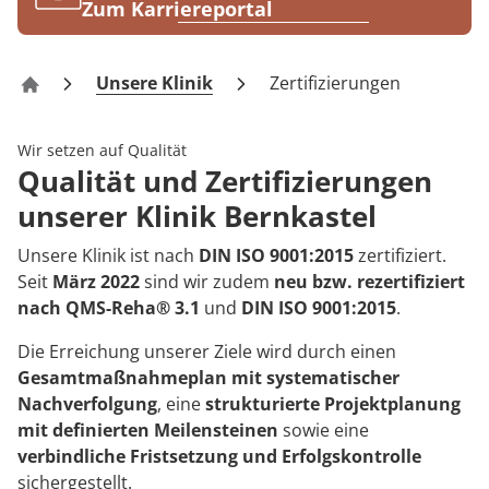
Rheumatologie
Zum Karriereportal
Blog
Unsere Klinik
Zertifizierungen
Reha-Zentrum Bernkastel-Kues Klinik Bernkastel
Karriere
Wir setzen auf Qualität
Qualität und Zertifizierungen
unserer Klinik Bernkastel
Unsere Klinik ist nach
DIN ISO 9001:2015
zertifiziert.
Seit
März 2022
sind wir zudem
neu bzw. rezertifiziert
nach QMS-Reha® 3.1
und
DIN ISO 9001:2015
.
Die Erreichung unserer Ziele wird durch einen
Gesamtmaßnahmeplan mit systematischer
Nachverfolgung
, eine
strukturierte Projektplanung
mit definierten Meilensteinen
sowie eine
verbindliche Fristsetzung und Erfolgskontrolle
sichergestellt.