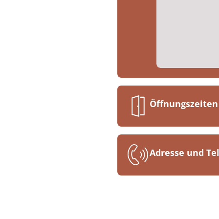
Öffnungszeiten
07:30 bis 16:00
Adresse und T
MEDIAN Bernkas
Kueser Plateau
54470 Bernkast