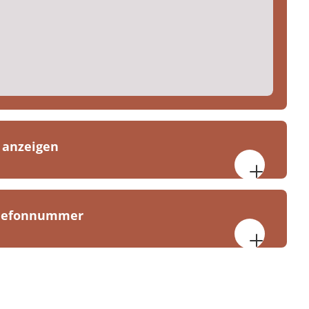
 anzeigen
 Uhr
elefonnummer
tel-Kues Klinik Bernkastel
el-Kues