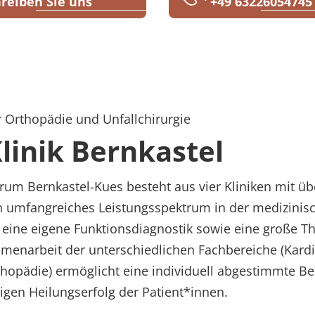
reiben Sie uns
+49 63226054745
astel
ür Orthopädie und Unfallchirurgie
inik Bernkastel
m Bernkastel-Kues besteht aus vier Kliniken mit üb
in umfangreiches Leistungsspektrum in der medizinisc
r eine eigene Funktionsdiagnostik sowie eine große T
mmenarbeit der unterschiedlichen Fachbereiche (Kardi
hopädie) ermöglicht eine individuell abgestimmte B
igen Heilungserfolg der Patient*innen.