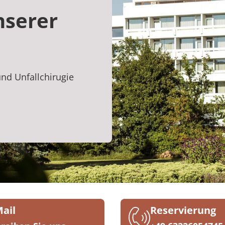
nserer
und Unfallchirugie
Mail
Reservierung