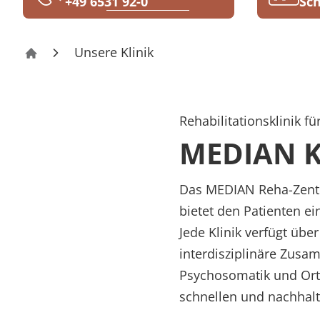
+49 6531 92-0
Sch
Rheumatologie
Blog
Unsere Klinik
Reha-Zentrum Bernkastel-Kues Klinik Bernk
Karriere
Rehabilitationsklinik f
MEDIAN Kl
Das MEDIAN Reha-Zentru
bietet den Patienten e
Jede Klinik verfügt übe
interdisziplinäre Zusa
Psychosomatik und Ort
schnellen und nachhalt