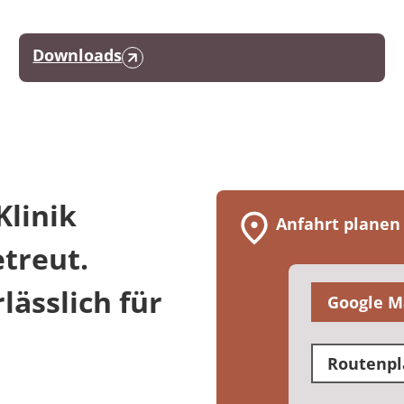
Downloads
linik
Anfahrt planen
etreut.
ässlich für
Google M
Routenpl