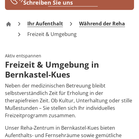
Rheumatologie
Schreiben Sie uns
Blog
Ihr Aufenthalt
Während der Reha
Reha-Zentrum Bernkastel-Kues Klinik Burg-Landshu
Karriere
Freizeit & Umgebung
Aktiv entspannen
Freizeit & Umgebung in
Bernkastel-Kues
Neben der medizinischen Betreuung bleibt
selbstverständlich Zeit für Erholung in der
therapiefreien Zeit. Ob Kultur, Unterhaltung oder stille
Mußestunden – Sie stellen sich Ihr individuelles
Freizeitprogramm zusammen.
Unser Reha-Zentrum in Bernkastel-Kues bieten
Aufenthalts- und Fernsehräume sowie gemütliche