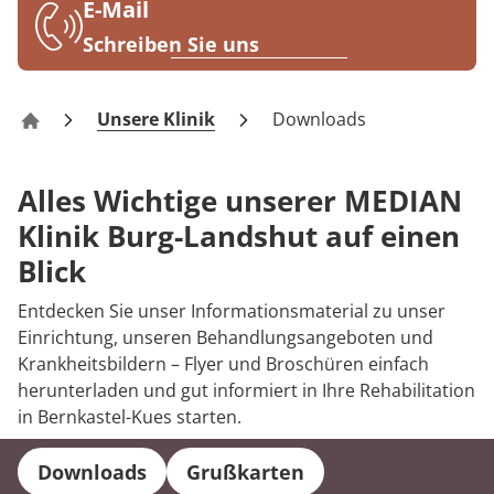
Rheumatologie
E-Mail
Blog
Schreiben Sie uns
Karriere
Unsere Klinik
Downloads
Reha-Zentrum Bernkastel-Kues Klinik Burg-Landshu
Alles Wichtige unserer MEDIAN
Klinik Burg-Landshut auf einen
Blick
Entdecken Sie unser Informationsmaterial zu unser
Einrichtung, unseren Behandlungsangeboten und
Krankheitsbildern – Flyer und Broschüren einfach
herunterladen und gut informiert in Ihre Rehabilitation
in Bernkastel-Kues starten.
Downloads
Grußkarten