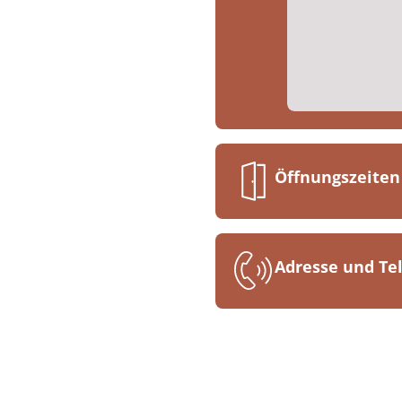
Öffnungszeiten
07:30 bis 16:00
Adresse und T
MEDIAN Bernka
Kueser Plateau
54470 Bernkast