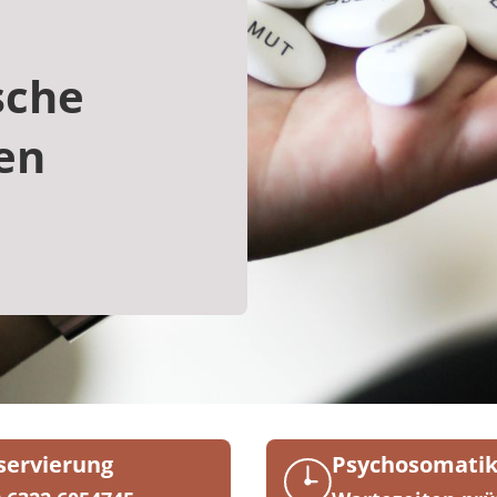
sche
en
servierung
Psychosomati