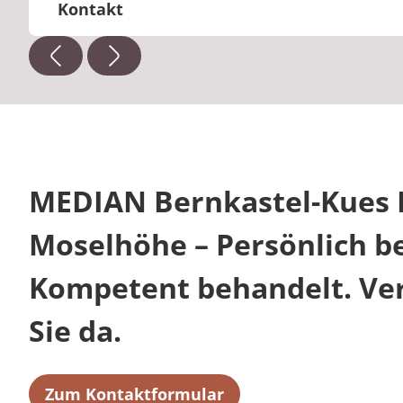
Kontakt
+49 6531 92-3741
Telefon:
psychosomatik.bernkastel@median-kli
E-Mail:
MEDIAN Bernkastel-Kues K
Moselhöhe – Persönlich be
Kompetent behandelt. Verl
Sie da.
Zum Kontaktformular