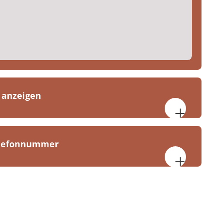
 anzeigen
 Uhr
elefonnummer
stel-Kues Klinik Moselhöhe
el-Kues