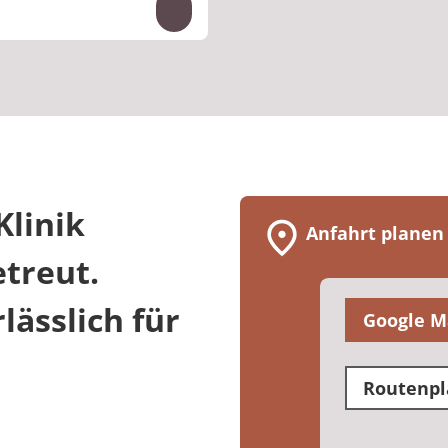
Inhalte auf- und zuklappen
niken.de
linik
Anfahrt planen
treut.
ässlich für
Google M
Routenpl