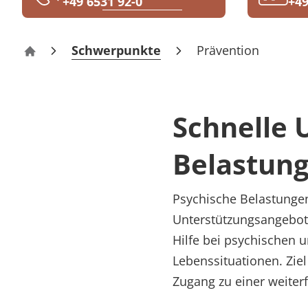
+49 6531 92-0
+49
Rheumatologie
Blog
Schwerpunkte
Prävention
Reha-Zentrum Bernkastel-Kues Klinik Mose
Karriere
Schnelle 
Belastung
Psychische Belastunge
Unterstützungsangebote
Hilfe bei psychischen
Lebenssituationen. Ziel
Zugang zu einer weiter