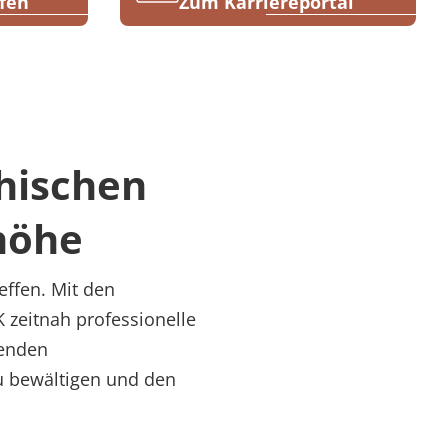
fen
Zum Karriereportal
chischen
höhe
ffen. Mit den
 zeitnah professionelle
tenden
 zu bewältigen und den