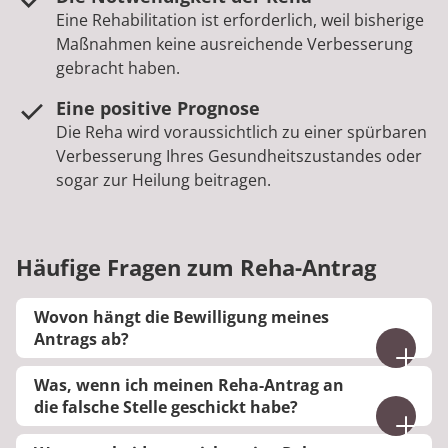
Eine Rehabilitation ist erforderlich, weil bisherige
Maßnahmen keine ausreichende Verbesserung
gebracht haben.
Eine positive Prognose
Die Reha wird voraussichtlich zu einer spürbaren
Verbesserung Ihres Gesundheitszustandes oder
sogar zur Heilung beitragen.
Häufige Fragen zum Reha-Antrag
Wovon hängt die Bewilligung meines
Antrags ab?
Grundsätzlich haben Sie Anspruch auf eine
Was, wenn ich meinen Reha-Antrag an
Rehabilitation, wenn diese medizinisch notwendig
die falsche Stelle geschickt habe?
ist. Damit Ihr Antrag bewilligt wird, sollte also in
Wenn der Versicherungsträger, an welchen Sie
den Unterlagen betont werden, dass ein Reha-