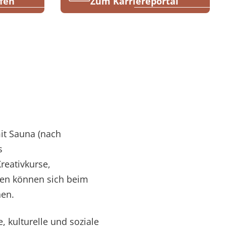
fen
Zum Karriereportal
mit Sauna (nach
s
reativkurse,
nten können sich beim
nen.
 kulturelle und soziale