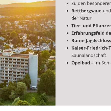
Zu den besonderen 
Rettbergsaue
un
der Natur
Tier- und Pflanze
Erfahrungsfeld de
Ruine Jagdschloss
Kaiser-Friedrich
Saunalandschaft
Opelbad
– im Somm