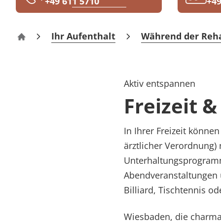
+49 611 5710
+49
Rheumatologie
Karriere
Ihr Aufenthalt
Während der Reh
Reha-Zentrum Wiesbaden Sonnenberg
Aktiv entspannen
Freizeit 
In Ihrer Freizeit könne
ärztlicher Verordnung) 
Unterhaltungsprogramm
Abendveranstaltungen u
Billiard, Tischtennis 
Wiesbaden, die charman