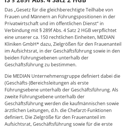
Anreise
Prävention
Energiepolitik
Kinder-und Jugendreha
Kosten & Kostenträger
Kooperationen
Das „Gesetz für die gleichberechtigte Teilhabe von
Qualität & Expertise
Frauen und Männern an Führungspositionen in der
Kontakt
Nachsorge
Publikationsdatenbank
Gastroenterologie
Zuzahlung & Befreiung
Privatwirtschaft und im öffentlichen Dienst“ in
Verbindung mit § 289f Abs. 4 Satz 2 HGB verpflichtet
Stoffwechselerkrankungen
Reha FAQ
Ihr Weg zu MEDIAN
eine unserer ca. 150 rechtlichen Einheiten, MEDIAN
Kliniken GmbH* dazu, Zielgrößen für den Frauenanteil
Geriatrie
Reha Checkliste
im Aufsichtsrat, in der Geschäftsführung sowie in den
Zuweiser
beiden Führungsebenen unterhalb der
Gynäkologie
Geschäftsführung zu bestimmen.
HTS & Cochlea
Die MEDIAN Unternehmensgruppe definiert dabei die
Über MEDIAN
(Geschäfts-)Bereichsleitungen als erste
Long Covid
Führungsebene unterhalb der Geschäftsführung. Als
zweite Führungsebene unterhalb der
Presse
Onkologie
Geschäftsführung werden die kaufmännischen sowie
ärztlichen Leitungen, d.h. die Chefarzt-Funktionen
Pneumologie
definiert. Die Zielgröße für den Frauenanteil im
Blog
Aufsichtsrat, Geschäftsführung sowie für die erste