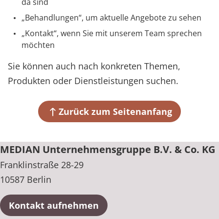
da sind
Prävention
Energiepolitik
Kinder-und Jugendreha
Kosten & Kostenträger
Kooperationen
Über MEDIAN
Behandlungen
, um aktuelle Angebote zu sehen
Nachsorge
Publikationsdatenbank
Gastroenterologie
Zuzahlung & Befreiung
Kontakt
, wenn Sie mit unserem Team sprechen
möchten
Presse
Stoffwechselerkrankungen
Reha FAQ
Sie können auch nach konkreten Themen,
Blog
Geriatrie
Reha Checkliste
Produkten oder Dienstleistungen suchen.
Gynäkologie
Karriere
Zurück zum Seitenanfang
HTS & Cochlea
MEDIAN Unternehmensgruppe B.V. & Co. KG
Long Covid
Franklinstraße 28-29
Onkologie
10587 Berlin
Pneumologie
Kontakt aufnehmen