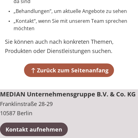
da sind
Prävention
Energiepolitik
Kinder-und Jugendreha
Kosten & Kostenträger
Kooperationen
Über MEDIAN
Behandlungen
, um aktuelle Angebote zu sehen
Nachsorge
Publikationsdatenbank
Gastroenterologie
Zuzahlung & Befreiung
Kontakt
, wenn Sie mit unserem Team sprechen
möchten
Presse
Stoffwechselerkrankungen
Reha FAQ
Sie können auch nach konkreten Themen,
Blog
Geriatrie
Reha Checkliste
Produkten oder Dienstleistungen suchen.
Gynäkologie
Karriere
Zurück zum Seitenanfang
HTS & Cochlea
MEDIAN Unternehmensgruppe B.V. & Co. KG
Long Covid
Franklinstraße 28-29
Onkologie
10587 Berlin
Pneumologie
Kontakt aufnehmen