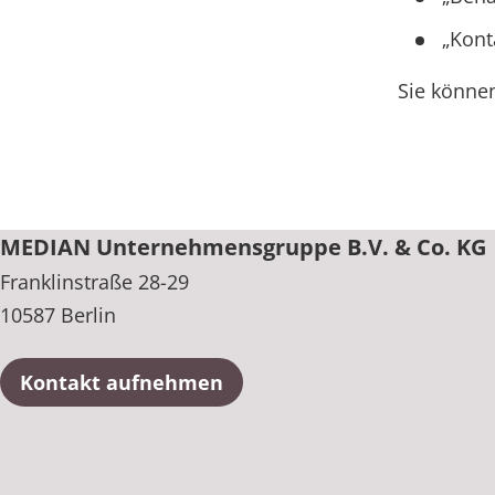
Prävention
Energiepolitik
Kinder-und Jugendreha
Kosten & Kostenträger
Kooperationen
Kont
Über MEDIAN
Nachsorge
Publikationsdatenbank
Gastroenterologie
Zuzahlung & Befreiung
Sie könne
Presse
Stoffwechselerkrankungen
Reha FAQ
Blog
Geriatrie
Reha Checkliste
Gynäkologie
MEDIAN Unternehmensgruppe B.V. & Co. KG
Karriere
Franklinstraße 28-29
HTS & Cochlea
10587 Berlin
Long Covid
Kontakt aufnehmen
Onkologie
Pneumologie