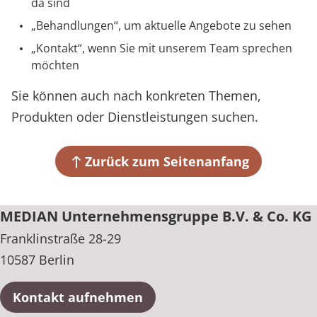
da sind
Prävention
Energiepolitik
Kinder-und Jugendreha
Kosten & Kostenträger
Kooperationen
Über MEDIAN
Behandlungen
, um aktuelle Angebote zu sehen
Nachsorge
Publikationsdatenbank
Gastroenterologie
Zuzahlung & Befreiung
Kontakt
, wenn Sie mit unserem Team sprechen
möchten
Presse
Stoffwechselerkrankungen
Reha FAQ
Sie können auch nach konkreten Themen,
Blog
Geriatrie
Reha Checkliste
Produkten oder Dienstleistungen suchen.
Gynäkologie
Karriere
Zurück zum Seitenanfang
HTS & Cochlea
MEDIAN Unternehmensgruppe B.V. & Co. KG
Long Covid
Franklinstraße 28-29
Onkologie
10587 Berlin
Pneumologie
Kontakt aufnehmen