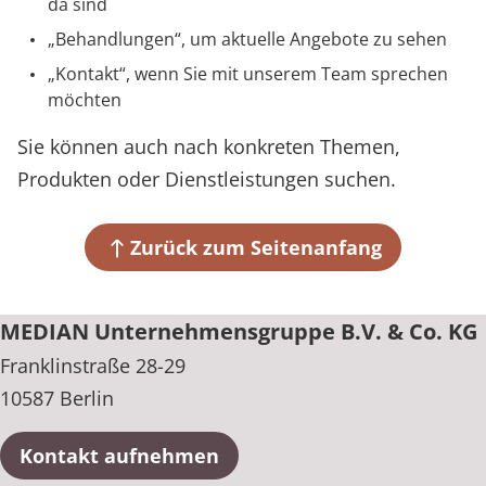
da sind
Prävention
Energiepolitik
Kinder-und Jugendreha
Kosten & Kostenträger
Kooperationen
Über MEDIAN
Behandlungen
, um aktuelle Angebote zu sehen
Nachsorge
Publikationsdatenbank
Gastroenterologie
Zuzahlung & Befreiung
Kontakt
, wenn Sie mit unserem Team sprechen
möchten
Presse
Stoffwechselerkrankungen
Reha FAQ
Sie können auch nach konkreten Themen,
Blog
Geriatrie
Reha Checkliste
Produkten oder Dienstleistungen suchen.
Gynäkologie
Karriere
Zurück zum Seitenanfang
HTS & Cochlea
MEDIAN Unternehmensgruppe B.V. & Co. KG
Long Covid
Franklinstraße 28-29
Onkologie
10587 Berlin
Pneumologie
Kontakt aufnehmen