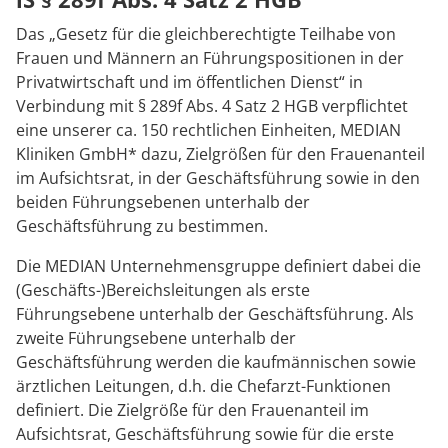
Anreise
Prävention
Energiepolitik
Kinder-und Jugendreha
Kosten & Kostenträger
Kooperationen
Das „Gesetz für die gleichberechtigte Teilhabe von
Qualität & Expertise
Frauen und Männern an Führungspositionen in der
Kontakt
Nachsorge
Publikationsdatenbank
Gastroenterologie
Zuzahlung & Befreiung
Privatwirtschaft und im öffentlichen Dienst“ in
Verbindung mit § 289f Abs. 4 Satz 2 HGB verpflichtet
Stoffwechselerkrankungen
Reha FAQ
Ihr Weg zu MEDIAN
eine unserer ca. 150 rechtlichen Einheiten, MEDIAN
Kliniken GmbH* dazu, Zielgrößen für den Frauenanteil
Geriatrie
Reha Checkliste
im Aufsichtsrat, in der Geschäftsführung sowie in den
Zuweiser
beiden Führungsebenen unterhalb der
Gynäkologie
Geschäftsführung zu bestimmen.
HTS & Cochlea
Die MEDIAN Unternehmensgruppe definiert dabei die
Über MEDIAN
(Geschäfts-)Bereichsleitungen als erste
Long Covid
Führungsebene unterhalb der Geschäftsführung. Als
zweite Führungsebene unterhalb der
Presse
Onkologie
Geschäftsführung werden die kaufmännischen sowie
ärztlichen Leitungen, d.h. die Chefarzt-Funktionen
Pneumologie
definiert. Die Zielgröße für den Frauenanteil im
Blog
Aufsichtsrat, Geschäftsführung sowie für die erste