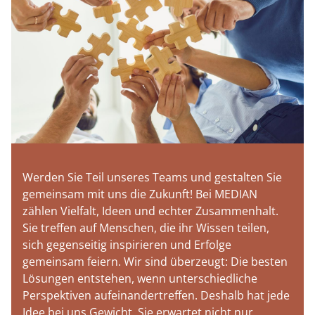
Werden Sie Teil unseres Teams und gestalten Sie
gemeinsam mit uns die Zukunft! Bei MEDIAN
zählen Vielfalt, Ideen und echter Zusammenhalt.
Sie treffen auf Menschen, die ihr Wissen teilen,
sich gegenseitig inspirieren und Erfolge
gemeinsam feiern. Wir sind überzeugt: Die besten
Lösungen entstehen, wenn unterschiedliche
Perspektiven aufeinandertreffen. Deshalb hat jede
Idee bei uns Gewicht. Sie erwartet nicht nur