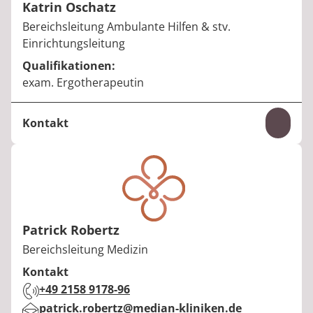
Katrin Oschatz
Berufstitel:
Bereichsleitung Ambulante Hilfen & stv.
Einrichtungsleitung
Qualifikationen:
exam. Ergotherapeutin
Kontakt
Inhal
Telefon:
+49 2158 9178-48
E-Mail:
katrin.oschatz@median-kliniken.de
Patrick Robertz
Berufstitel:
Bereichsleitung Medizin
Kontakt
Telefon:
+49 2158 9178-96
E-Mail:
patrick.robertz@median-kliniken.de