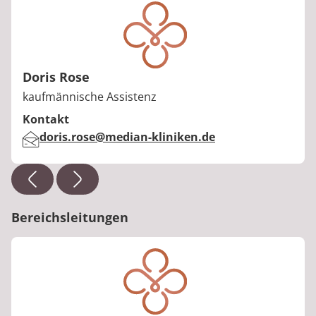
Doris Rose
Berufstitel:
kaufmännische Assistenz
Kontakt
E-Mail:
doris.rose@median-kliniken.de
Bereichsleitungen