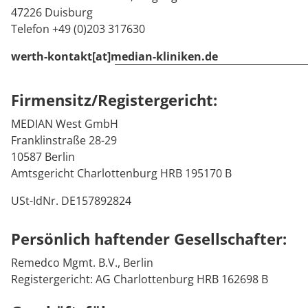
Anreise
Prävention
Energiepolitik
Kinder-und Jugendreha
Kosten & Kostenträger
Kooperationen
47226 Duisburg
Telefon +49 (0)203 317630
Qualität & Expertise
Kontakt
Nachsorge
Publikationsdatenbank
Gastroenterologie
Zuzahlung & Befreiung
werth-kontakt[at]median-kliniken.de
Stoffwechselerkrankungen
Reha FAQ
Ihr Weg zu MEDIAN
Firmensitz/Registergericht:
Geriatrie
Reha Checkliste
Zuweiser
MEDIAN West GmbH
Franklinstraße 28-29
Gynäkologie
10587 Berlin
Amtsgericht Charlottenburg HRB 195170 B
HTS & Cochlea
Über MEDIAN
USt-IdNr. DE157892824
Long Covid
Persönlich haftender Gesellschafter:
Presse
Onkologie
Remedco Mgmt. B.V., Berlin
Pneumologie
Registergericht: AG Charlottenburg HRB 162698 B
Blog