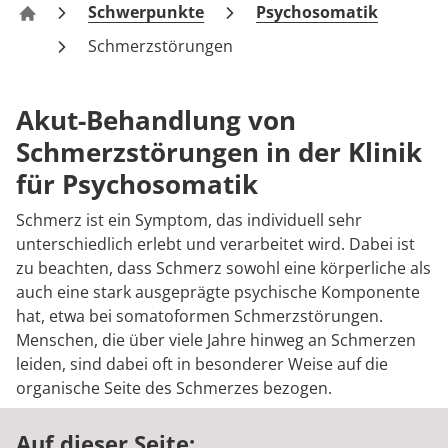
Rheumatologie
Schwerpunkte
Psychosomatik
Zentrum für Verhaltensmedizin Bad Pyrmont – Fac
Blog
Schmerzstörungen
Karriere
Akut-Behandlung von
Schmerzstörungen in der Klinik
für Psychosomatik
Schmerz ist ein Symptom, das individuell sehr
unterschiedlich erlebt und verarbeitet wird. Dabei ist
zu beachten, dass Schmerz sowohl eine körperliche als
auch eine stark ausgeprägte psychische Komponente
hat, etwa bei somatoformen Schmerzstörungen.
Menschen, die über viele Jahre hinweg an Schmerzen
leiden, sind dabei oft in besonderer Weise auf die
organische Seite des Schmerzes bezogen.
Auf dieser Seite: