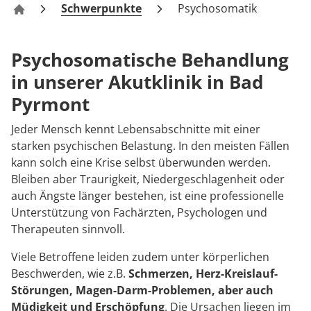
Rheumatologie
Schwerpunkte
Psychosomatik
Zentrum für Verhaltensmedizin Bad Pyrmont – Fac
Blog
Psychosomatische Behandlung
Karriere
in unserer Akutklinik in Bad
Pyrmont
Jeder Mensch kennt Lebensabschnitte mit einer
starken psychischen Belastung. In den meisten Fällen
kann solch eine Krise selbst überwunden werden.
Bleiben aber Traurigkeit, Niedergeschlagenheit oder
auch Ängste länger bestehen, ist eine professionelle
Unterstützung von Fachärzten, Psychologen und
Therapeuten sinnvoll.
Viele Betroffene leiden zudem unter körperlichen
Beschwerden, wie z.B.
Schmerzen, Herz-Kreislauf-
Störungen, Magen-Darm-Problemen, aber auch
Müdigkeit und Erschöpfung
. Die Ursachen liegen im