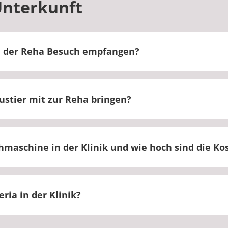
Unterkunft
 der Reha Besuch empfangen?
ährend unserer Besuchszeiten möglich.
stier mit zur Reha bringen?
d aus hygienischen Gründen nicht gestattet.
hmaschine in der Klinik und wie hoch sind die Ko
n und Trockner können genutzt werden.
eria in der Klinik?
teria.