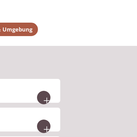
 & Umgebung
le
en