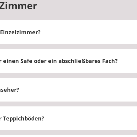
 Zimmer
Einzelzimmer?
 in Doppel- oder Mehrbettzimmern untergebracht.
 einen Safe oder ein abschließbares Fach?
abschließbares Fach vorhanden.
nseher?
bende stehen Ihnen Aufenthaltsräume zur Verfügung.
r Teppichböden?
lweise mit Teppich ausgestattet.