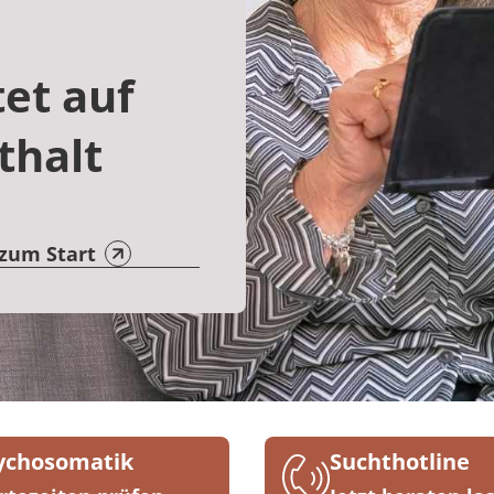
et auf
thalt
 zum Start
ychosomatik
Suchthotline