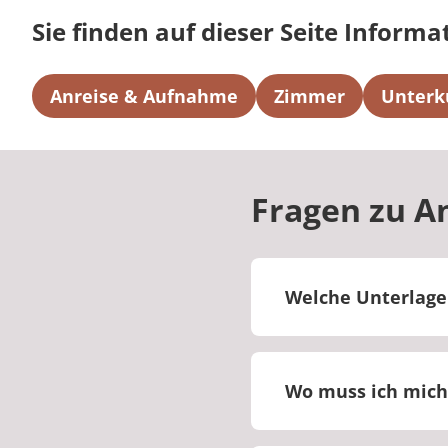
Sie finden auf dieser Seite Informa
Anreise & Aufnahme
Zimmer
Unterk
Fragen zu A
Welche Unterlage
Bitte bringen Sie d
medizinische Beric
Wo muss ich mich
Bitte melden Sie si