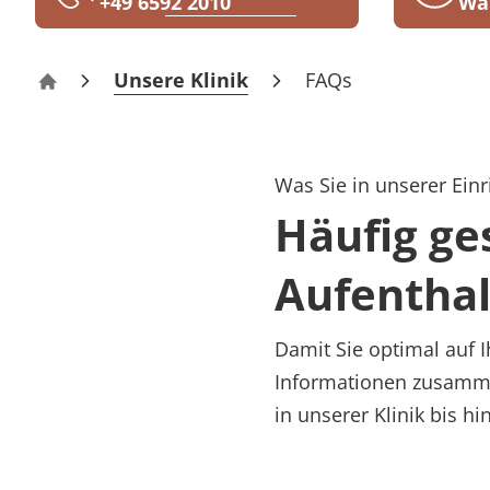
+49 6592 2010
Wa
Rheumatologie
Blog
Unsere Klinik
FAQs
Rehazentrum Daun – Am Rosenberg
Karriere
Was Sie in unserer Einr
Häufig ge
Aufenthal
Damit Sie optimal auf I
Informationen zusamme
in unserer Klinik bis hi