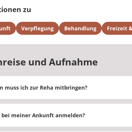
tionen zu
unft
Verpflegung
Behandlung
Freizeit
nreise und Aufnahme
n muss ich zur Reha mitbringen?
en Einweisungsbescheid, die Versichertenkarte, aktuel
hte sowie den aktuellen Medikamentenplan mit.
 bei meiner Ankunft anmelden?
ch an der Rezeption an. Dort erhalten Sie alle wichtig