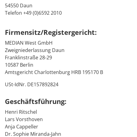
MEDIAN Kliniken im Überblick
Veranstaltungen
Prävention
Energiepolitik
Persönlichkeitsstörungen
Kosten & Kostenträger
Kinder-und Jugendreha
Kosten & Kostenträger
Kooperationen
54550 Daun
Telefon +49 (0)6592 2010
Medizin & Teilhabe
Downloads
Nachsorge
Publikationsdatenbank
Belastungen bei Arbeitsplatzkonflikten
Zuzahlung & Befreiung
Gastroenterologie
Zuzahlung & Befreiung
Firmensitz/Registergericht:
Anreise
Checkliste zum Start
Stoffwechselerkrankungen
Reha FAQ
Qualität & Expertise
MEDIAN West GmbH
FAQs
Geriatrie
Reha Checkliste
Zweigniederlassung Daun
Ihr Weg zu MEDIAN
Franklinstraße 28-29
Kontakt
Gynäkologie
10587 Berlin
Amtsgericht Charlottenburg HRB 195170 B
Zuweiser
HTS & Cochlea
USt-IdNr. DE157892824
Long Covid
Geschäftsführung:
Über MEDIAN
Onkologie
Henri Ritschel
Lars Vorsthoven
Pneumologie
Presse
Anja Cappeller
Dr. Sophie Miranda-Jahn