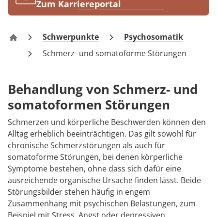
Rheumatologie
Zum Karriereportal
Blog
Schwerpunkte
Psychosomatik
Rehazentrum Daun – Am Rosenberg
Karriere
Schmerz- und somatoforme Störungen
Behandlung von Schmerz- und
somatoformen Störungen
Schmerzen und körperliche Beschwerden können den
Alltag erheblich beeinträchtigen. Das gilt sowohl für
chronische Schmerzstörungen als auch für
somatoforme Störungen, bei denen körperliche
Symptome bestehen, ohne dass sich dafür eine
ausreichende organische Ursache finden lässt. Beide
Störungsbilder stehen häufig in engem
Zusammenhang mit psychischen Belastungen, zum
Beispiel mit Stress, Angst oder depressiven