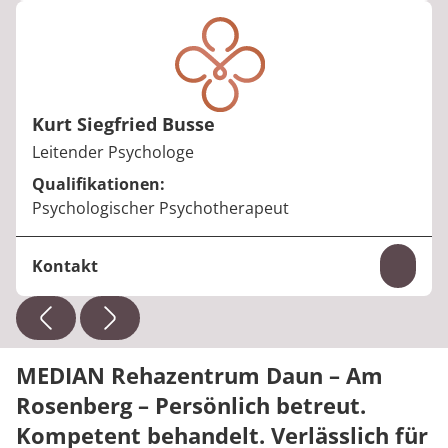
Telefon:
+49 6592 201-1200
E-Mail:
michael.rolffs@median-kliniken.de
Kurt Siegfried Busse
Berufstitel:
Leitender Psychologe
Qualifikationen:
Psychologischer Psychotherapeut
Kontakt
Inhal
Telefon:
+49 6592 201-1230
E-Mail:
kurtsiegfried.busse@median-kliniken.de
MEDIAN Rehazentrum Daun – Am
Rosenberg – Persönlich betreut.
Kompetent behandelt. Verlässlich für