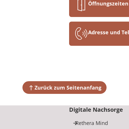
Öffnungszeiten
Mo. bis Fr. 08:
Adresse und T
MEDIAN Digita
Grafenberger A
40235 Düsseld
+49 211 819
Zurück zum Seitenanfang
Digitale Nachsorge
Rethera Mind