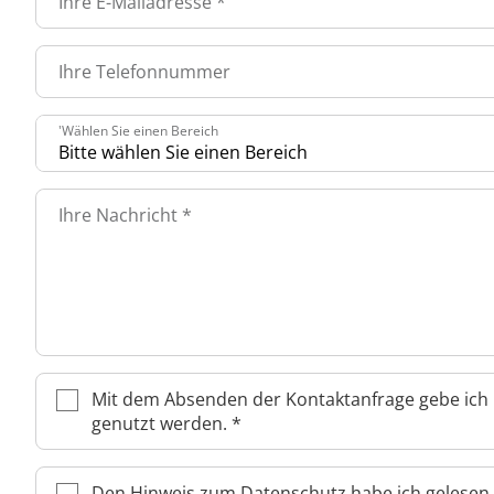
Ihre E-Mailadresse
*
Rheumatologie
Über MEDIAN
Ihre Telefonnummer
Presse
'Wählen Sie einen Bereich
Blog
Ihre Nachricht
*
Karriere
Mit dem Absenden der Kontaktanfrage gebe ich 
genutzt werden.
*
Den Hinweis zum Datenschutz habe ich gelesen