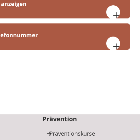
 anzeigen
00 bis 20:00 Uhr
elefonnummer
les Gesundheitszentrum
llee 337a
orf
6 5836
Prävention
Präventionskurse