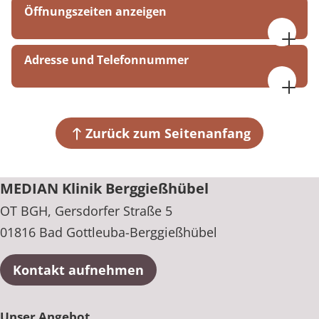
Öffnungszeiten anzeigen
Montag bis Donnerstag, 07:30 bis 17:00 Uhr
Adresse und Telefonnummer
Freitag, 07:30 bis 16:00 Uhr
MEDIAN Klinik Berggießhübel
OT BGH, Gersdorfer Straße 5
01816 Bad Gottleuba-Berggießhübel
Zurück zum Seitenanfang
+49 35023 65-0
MEDIAN Klinik Berggießhübel
OT BGH, Gersdorfer Straße 5
01816 Bad Gottleuba-Berggießhübel
Kontakt aufnehmen
Unser Angebot