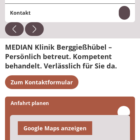
Kontakt
Inhal
Telefon:
+49 35023 65-755
E-Mail:
soeren.ehlert@median-kliniken.de
MEDIAN Klinik Berggießhübel –
Persönlich betreut. Kompetent
behandelt. Verlässlich für Sie da.
Zum Kontaktformular
Anfahrt planen
Google Maps anzeigen