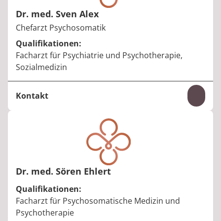
Dr. med. Sven Alex
Berufstitel:
Chefarzt Psychosomatik
Qualifikationen:
Facharzt für Psychiatrie und Psychotherapie,
Sozialmedizin
Kontakt
Inhal
Telefon:
+49 35023 65-763
E-Mail:
sven.alex@median-kliniken.de
Dr. med. Sören Ehlert
Qualifikationen:
Facharzt für Psychosomatische Medizin und
Psychotherapie