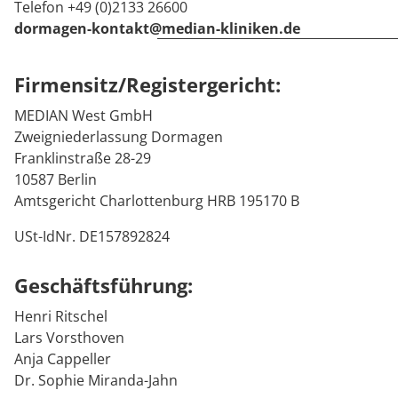
Telefon +49 (0)2133 26600
Downloads
Prävention
Energiepolitik
Kosten & Kostenträger
Kinder-und Jugendreha
Kosten & Kostenträger
Kooperationen
dormagen-kontakt@median-kliniken.de
Qualität & Expertise
Anreise
Nachsorge
Publikationsdatenbank
Zuzahlung & Befreiung
Gastroenterologie
Zuzahlung & Befreiung
Firmensitz/Registergericht:
FAQs
Checkliste zum Start
Stoffwechselerkrankungen
Reha FAQ
Ihr Weg zu MEDIAN
MEDIAN West GmbH
Zweigniederlassung Dormagen
Kontakt
Geriatrie
Reha Checkliste
Franklinstraße 28-29
Zuweiser
10587 Berlin
Gynäkologie
Amtsgericht Charlottenburg HRB 195170 B
HTS & Cochlea
USt-IdNr. DE157892824
Über MEDIAN
Long Covid
Geschäftsführung:
Presse
Onkologie
Henri Ritschel
Lars Vorsthoven
Pneumologie
Anja Cappeller
Blog
Dr. Sophie Miranda-Jahn