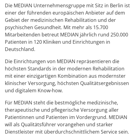
Downloads
Prävention
Energiepolitik
Kosten & Kostenträger
Kinder-und Jugendreha
Kosten & Kostenträger
Kooperationen
Die MEDIAN Unternehmensgruppe mit Sitz in Berlin ist
einer der führenden europäischen Anbieter auf dem
Qualität & Expertise
Anreise
Nachsorge
Publikationsdatenbank
Zuzahlung & Befreiung
Gastroenterologie
Zuzahlung & Befreiung
Gebiet der medizinischen Rehabilitation und der
psychischen Gesundheit. Mit mehr als 15.700
FAQs
Checkliste zum Start
Stoffwechselerkrankungen
Reha FAQ
Mitarbeitenden betreut MEDIAN jährlich rund 250.000
Ihr Weg zu MEDIAN
Patienten in 120 Kliniken und Einrichtungen in
Kontakt
Geriatrie
Reha Checkliste
Deutschland.
Zuweiser
Die Einrichtungen von MEDIAN repräsentieren die
Gynäkologie
höchsten Standards in der modernen Rehabilitation
mit einer einzigartigen Kombination aus modernster
HTS & Cochlea
klinischer Versorgung, höchsten Qualitätsergebnissen
Über MEDIAN
und digitalem Know-how.
Long Covid
Für MEDIAN steht die bestmögliche medizinische,
Presse
Onkologie
therapeutische und pflegerische Versorgung aller
Patientinnen und Patienten im Vordergrund. MEDIAN
Pneumologie
will als Qualitätsführer vorangehen und starker
Blog
Dienstleister mit überdurchschnittlichem Service sein.