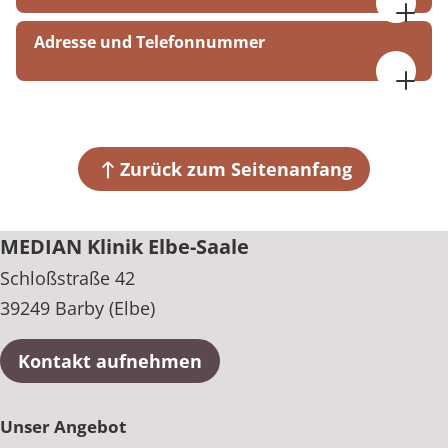
Montag bis Freitag
Adresse und Telefonnummer
07:00 bis 19:00 Uhr
Samstag, Sonntag, Feiertage
MEDIAN Klinik Elbe-Saale
08:00 bis 17:00 Uhr
Schloßstraße 42
NULL
39249 Barby (Elbe)
Zurück zum Seitenanfang
+49 39298 61-0
MEDIAN Klinik Elbe-Saale
Schloßstraße 42
39249 Barby (Elbe)
Kontakt aufnehmen
Unser Angebot