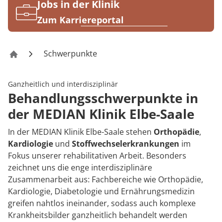
Rheumatologie
Jobs in der Klinik
Karriere
Zum Karriereportal
Schwerpunkte
Klinik Elbe-Saale
Ganzheitlich und interdisziplinär
Behandlungsschwerpunkte in
der MEDIAN Klinik Elbe-Saale
In der MEDIAN Klinik Elbe-Saale stehen
Orthopädie
,
Kardiologie
und
Stoffwechselerkrankungen
im
Fokus unserer rehabilitativen Arbeit. Besonders
zeichnet uns die enge interdisziplinäre
Zusammenarbeit aus: Fachbereiche wie Orthopädie,
Kardiologie, Diabetologie und Ernährungsmedizin
greifen nahtlos ineinander, sodass auch komplexe
Krankheitsbilder ganzheitlich behandelt werden