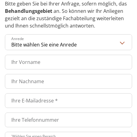
Bitte geben Sie bei Ihrer Anfrage, sofern möglich, das
Anreise
Prävention
Energiepolitik
Kosten & Kostenträger
Kinder-und Jugendreha
Kosten & Kostenträger
Kooperationen
Behandlungsgebiet
an. So können wir Ihr Anliegen
Qualität & Expertise
gezielt an die zuständige Fachabteilung weiterleiten
FAQs
Nachsorge
Publikationsdatenbank
Zuzahlung & Befreiung
Gastroenterologie
Zuzahlung & Befreiung
und Ihnen schnellstmöglich antworten.
Kontakt
Checkliste zum Start
Stoffwechselerkrankungen
Reha FAQ
Ihr Weg zu MEDIAN
Anrede
Geriatrie
Reha Checkliste
Zuweiser
Ihr Vorname
Gynäkologie
HTS & Cochlea
Ihr Nachname
Über MEDIAN
Long Covid
Ihre E-Mailadresse
*
Presse
Onkologie
Ihre Telefonnummer
Pneumologie
Blog
'Wählen Sie einen Bereich