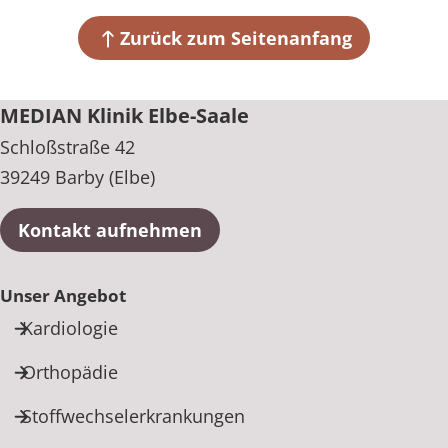
Schloßstraße 42
NULL
39249 Barby (Elbe)
Zurück zum Seitenanfang
+49 39298 61-0
MEDIAN Klinik Elbe-Saale
Schloßstraße 42
39249 Barby (Elbe)
Kontakt aufnehmen
Unser Angebot
Kardiologie
Orthopädie
Stoffwechselerkrankungen