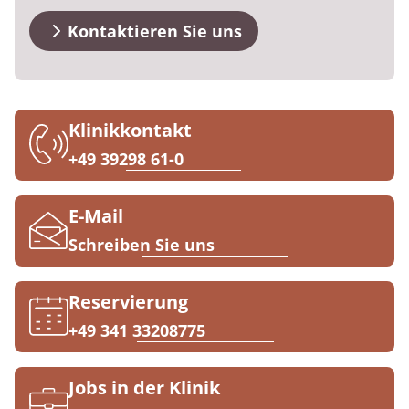
Anreise
Prävention
Energiepolitik
Kosten & Kostenträger
Kinder-und Jugendreha
Kosten & Kostenträger
Kooperationen
Kontaktieren Sie uns
Qualität & Expertise
FAQs
Nachsorge
Publikationsdatenbank
Zuzahlung & Befreiung
Gastroenterologie
Zuzahlung & Befreiung
Kontakt
Checkliste zum Start
Stoffwechselerkrankungen
Reha FAQ
Ihr Weg zu MEDIAN
Klinikkontakt
Geriatrie
Reha Checkliste
+49 39298 61-0
Zuweiser
Gynäkologie
E-Mail
HTS & Cochlea
Schreiben Sie uns
Über MEDIAN
Long Covid
Reservierung
Presse
Onkologie
+49 341 33208775
Pneumologie
Blog
Jobs in der Klinik