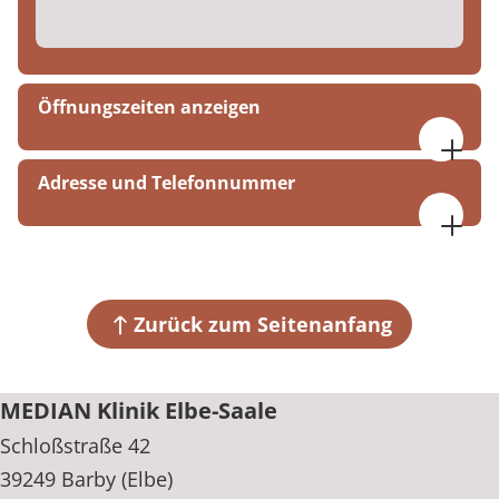
Öffnungszeiten anzeigen
Montag bis Freitag
Adresse und Telefonnummer
07:00 bis 19:00 Uhr
Samstag, Sonntag, Feiertage
MEDIAN Klinik Elbe-Saale
08:00 bis 17:00 Uhr
Schloßstraße 42
NULL
39249 Barby (Elbe)
Zurück zum Seitenanfang
+49 39298 61-0
MEDIAN Klinik Elbe-Saale
Schloßstraße 42
39249 Barby (Elbe)