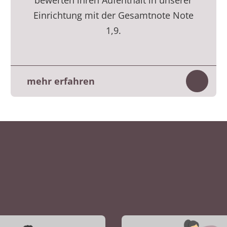
bewerten ihren Aufenthalt in unserer
Einrichtung mit der Gesamtnote Note
1,9.
mehr erfahren
te auf- und zuklappen
Inhalt
Die Bewertung basiert auf der digitalen
Befragung, die die Patientinnen und
Patienten am Ende ihres Aufenthaltes
beantworten.
Die Ergebnisse beruhen auf 982
Befragungen aus dem 1. Halbjahr 2026.