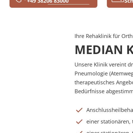
+49 38206 83000
Sch
Rheumatologie
Karriere
Ihre Rehaklinik für O
MEDIAN Kl
Unsere Klinik vereint 
Pneumologie (Atemwegse
therapeutisches Angebo
Bedürfnisse abgestimm
Anschlussheilbeha
einer stationären,