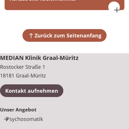
Fr. 07:30 bis 15:00 Uhr
MEDIAN Klinik Graal-Müritz
Rostocker Straße 1
18181 Graal-Müritz
Zurück zum Seitenanfang
+49 38206 83010
MEDIAN Klinik Graal-Müritz
Rostocker Straße 1
18181 Graal-Müritz
Kontakt aufnehmen
Unser Angebot
Psychosomatik