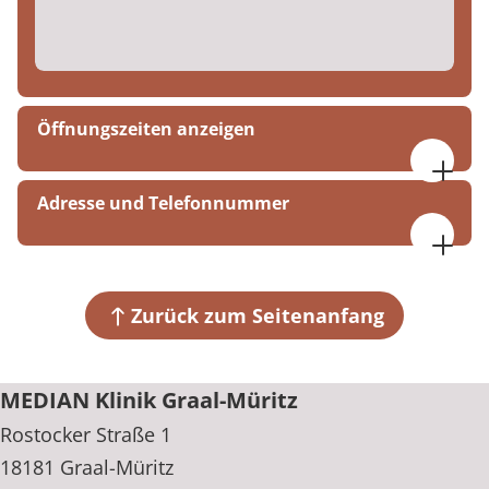
Öffnungszeiten anzeigen
Mo. bis Do. 07:30 bis 17:00 Uhr
Adresse und Telefonnummer
Fr. 07:30 bis 15:00 Uhr
MEDIAN Klinik Graal-Müritz
Rostocker Straße 1
18181 Graal-Müritz
Zurück zum Seitenanfang
+49 38206 83010
MEDIAN Klinik Graal-Müritz
Rostocker Straße 1
18181 Graal-Müritz