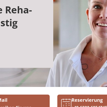
e Reha-
stig
Mail
Reservierung