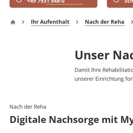
+49 7931 548-0
Sch
Rheumatologie
Karriere
Ihr Aufenthalt
Nach der Reha
Klinik Hohenlohe Bad Mergentheim
Unser Na
Damit Ihre Rehabilitati
unserer Einrichtung for
Nach der Reha
Digitale Nachsorge mit