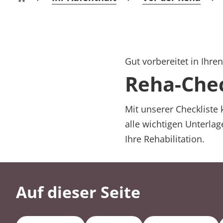
Rheumatologie
Klinik Hohenlohe Bad Mergentheim
Karriere
Gut vorbereitet in Ihre
Reha-Chec
Mit unserer Checkliste 
alle wichtigen Unterla
Ihre Rehabilitation.
Auf dieser Seite