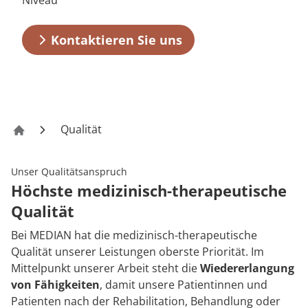
Niveau
Anreise
Prävention
Energiepolitik
Kosten & Kostenträger
Kinder-und Jugendreha
Kosten & Kostenträger
Kooperationen
Qualität & Expertise
Kontaktieren Sie uns
FAQs
Nachsorge
Publikationsdatenbank
Zuzahlung & Befreiung
Gastroenterologie
Zuzahlung & Befreiung
Kontakt
Checkliste zum Start
Stoffwechselerkrankungen
Reha FAQ
Ihr Weg zu MEDIAN
Geriatrie
Reha Checkliste
Zuweiser
Qualität
Klinik Hohenlohe Bad Mergentheim
Gynäkologie
Unser Qualitätsanspruch
HTS & Cochlea
Höchste medizinisch-therapeutische
Über MEDIAN
Qualität
Long Covid
Bei MEDIAN hat die medizinisch-therapeutische
Presse
Onkologie
Qualität unserer Leistungen oberste Priorität. Im
Mittelpunkt unserer Arbeit steht die
Wiedererlangung
Pneumologie
Blog
von Fähigkeiten
, damit unsere Patientinnen und
Patienten nach der Rehabilitation, Behandlung oder