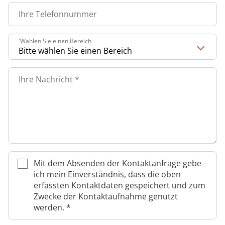
Anreise
Prävention
Energiepolitik
Kosten & Kostenträger
Kinder-und Jugendreha
Kosten & Kostenträger
Kooperationen
Ihre Telefonnummer
Qualität & Expertise
FAQs
Nachsorge
Publikationsdatenbank
Zuzahlung & Befreiung
Gastroenterologie
Zuzahlung & Befreiung
'Wählen Sie einen Bereich
Kontakt
Checkliste zum Start
Stoffwechselerkrankungen
Reha FAQ
Ihr Weg zu MEDIAN
Ihre Nachricht
*
Geriatrie
Reha Checkliste
Zuweiser
Gynäkologie
HTS & Cochlea
Über MEDIAN
Long Covid
Mit dem Absenden der Kontaktanfrage gebe
ich mein Einverständnis, dass die oben
Presse
Onkologie
erfassten Kontaktdaten gespeichert und zum
Zwecke der Kontaktaufnahme genutzt
Pneumologie
Blog
werden.
*