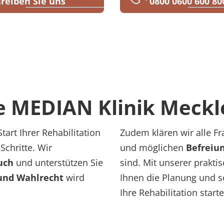
reiben Sie uns
0800 0600 600 80
ie MEDIAN Klinik Meck
rt Ihrer Rehabilitation
Zudem klären wir alle F
Schritte. Wir
und möglichen
Befreiu
uch
und unterstützen Sie
sind. Mit unserer prakti
und Wahlrecht
wird
Ihnen die Planung und so
Ihre Rehabilitation star