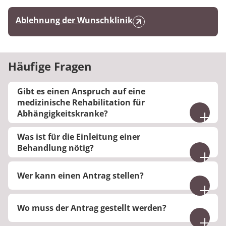
Ablehnung der Wunschklinik
Häufige Fragen
Gibt es einen Anspruch auf eine
medizinische Rehabilitation für
Abhängigkeitskranke?
Ja. Suchtmittelabhängigkeit ist eine Erkrankung.
Was ist für die Einleitung einer
Versicherte der Rentenversicherung und der
Behandlung nötig?
gesetzlichen Krankenversicherung haben deshalb
Sie brauchen einen Antrag, einen Sozialbericht
Anspruch auf eine Behandlung, wenn die
Wer kann einen Antrag stellen?
und einen ärztlichen Befundbericht.
Voraussetzungen dafür erfüllt sind.
Die Beantragung einer medizinischen
Wo muss der Antrag gestellt werden?
Rehabilitationsbehandlung für
Abhängigkeitserkrankung erfolgt in der Regel mit