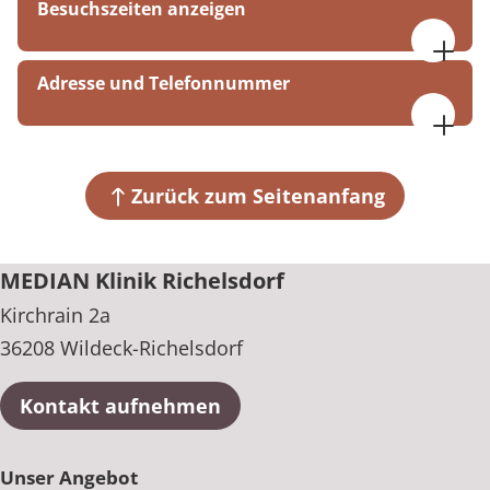
Besuchszeiten anzeigen
Freitag: 18:00 bis 22:00 Uhr Samstag: 09:00 bis
Adresse und Telefonnummer
22:00 Uhr Sonntag: 09:00 bis 22:00 Uhr Feiertage:
09:00 bis 22:00 Uhr
MEDIAN Klinik Richelsdorf
Kirchrain 2a
36208 Wildeck-Richelsdorf
Zurück zum Seitenanfang
+49 6626 92220
MEDIAN Klinik Richelsdorf
Kirchrain 2a
36208 Wildeck-Richelsdorf
Kontakt aufnehmen
Unser Angebot