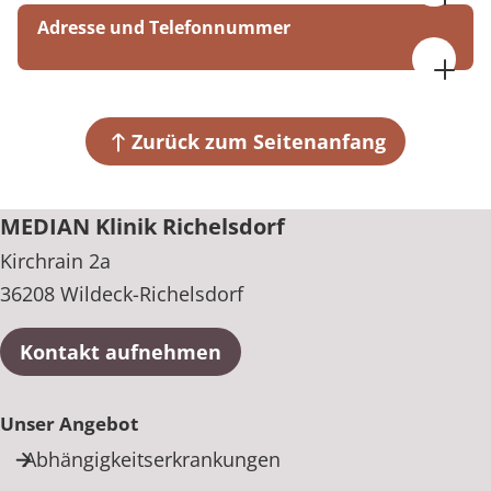
Freitag: 18:00 bis 22:00 Uhr Samstag: 09:00 bis
Adresse und Telefonnummer
22:00 Uhr Sonntag: 09:00 bis 22:00 Uhr Feiertage:
09:00 bis 22:00 Uhr
MEDIAN Klinik Richelsdorf
Kirchrain 2a
36208 Wildeck-Richelsdorf
Zurück zum Seitenanfang
+49 6626 92220
MEDIAN Klinik Richelsdorf
Kirchrain 2a
36208 Wildeck-Richelsdorf
Kontakt aufnehmen
Unser Angebot
Abhängigkeitserkrankungen